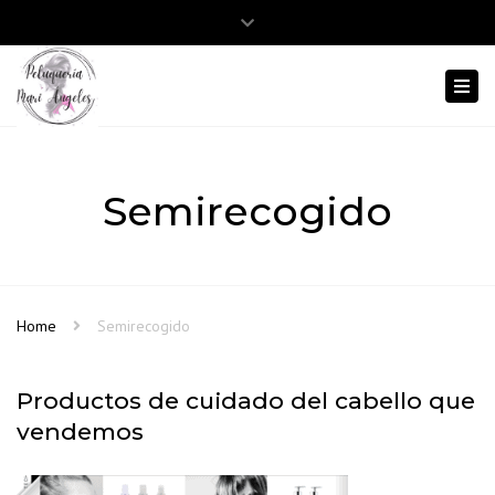
Close
Abrir barra de herramientas
975 12 38 86
645 803 413
top
Togg
bar
navi
Semirecogido
Home
Semirecogido
Productos de cuidado del cabello que
vendemos