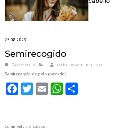
cabello
25.08.2023
Semirecogido
0 comments
posted by
administracion
Semirecogido de pelo (peinado)
Facebook
Twitter
Email
WhatsApp
Compartir
Comments are closed.