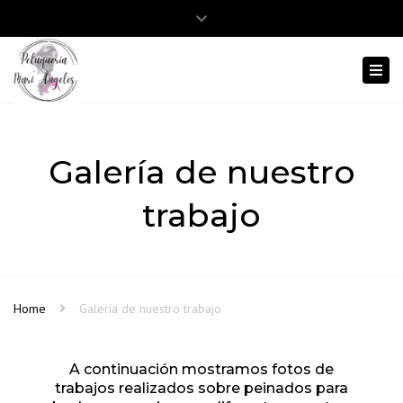
Close
Abrir barra de herramientas
975 12 38 86
645 803 413
top
Togg
bar
navi
Galería de nuestro
trabajo
Home
Galería de nuestro trabajo
A continuación mostramos fotos de
trabajos realizados sobre peinados para