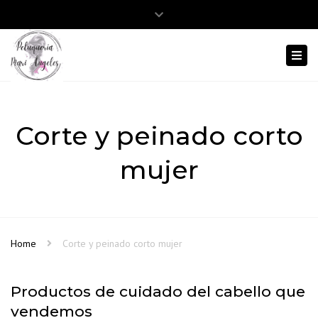
Close
Abrir barra de herramientas
975 12 38 86
645 803 413
top
Togg
bar
navi
Corte y peinado corto
mujer
Home
Corte y peinado corto mujer
Productos de cuidado del cabello que
vendemos