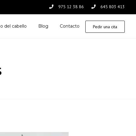
975 12 38 86
645 803 413
o del cabello
Blog
Contacto
Pedir una cita
s