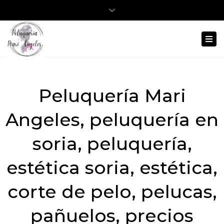
Close
Abrir barra de herramientas
975 12 38 86
645 803 413
top
Togg
bar
navi
Peluquería Mari
Angeles, peluquería en
soria, peluquería,
estética soria, estética,
corte de pelo, pelucas,
pañuelos, precios