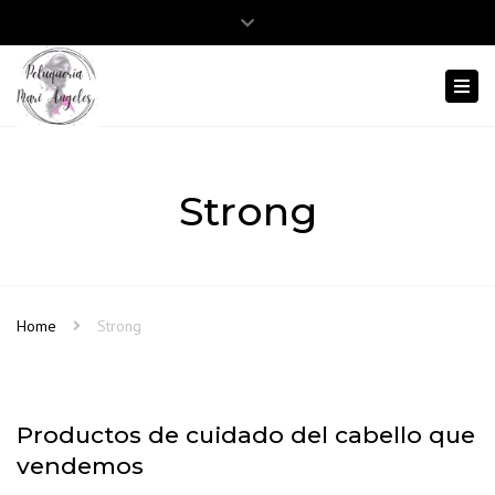
Close
Abrir barra de herramientas
975 12 38 86
645 803 413
top
Togg
bar
navi
Strong
Home
Strong
Productos de cuidado del cabello que
vendemos