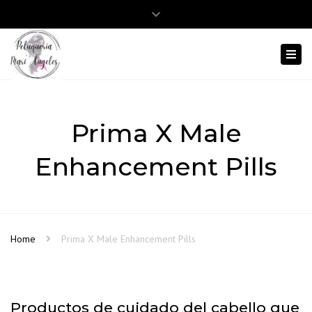
Close
Abrir barra de herramientas
975 12 38 86
645 803 413
top
Togg
bar
navi
Prima X Male
Enhancement Pills
Home
Prima X Male Enhancement Pills
Productos de cuidado del cabello que