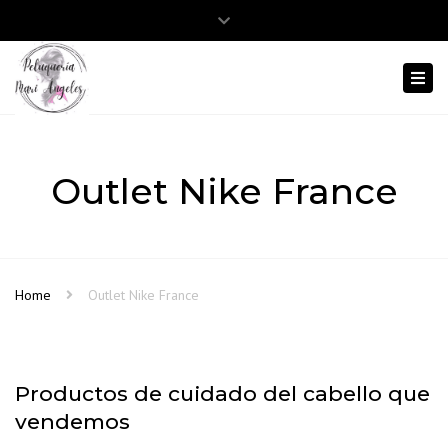
Close
Abrir barra de herramientas
975 12 38 86
645 803 413
top
Togg
bar
navi
Outlet Nike France
Home
Outlet Nike France
Productos de cuidado del cabello que
vendemos