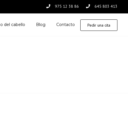
975 12 38 86
645 803 413
o del cabello
Blog
Contacto
Pedir una cita