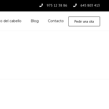
975 12 38 86
645 803 413
o del cabello
Blog
Contacto
Pedir una cita